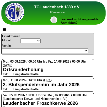
TG Laudenbach 1889 e.V.
ALV-Kalender
Sie sind nicht angemeldet.
Anmelden?
≡
Filterkriterien
Monat:
Verein:
Mo., 03.08.2026 / 00:00 Uhr
bis
Fr., 14.08.2026 / 00:00 Uhr
(
AWO
)
Ortsranderholung
Ort:
Bergstraßenhalle
Mo., 31.08.2026 / 14:30 Uhr
(
DRK
)
2. Blutspendetermin im Jahr 2026
Ort:
Bergstraßenhalle
Sa., 05.09.2026 / 00:00 Uhr
bis
Mo., 07.09.2026 / 00:00 Uhr
(Laudenbacher Kerwe- und Heimatverein e. V.)
Laudenbacher Froschkerwe 2026